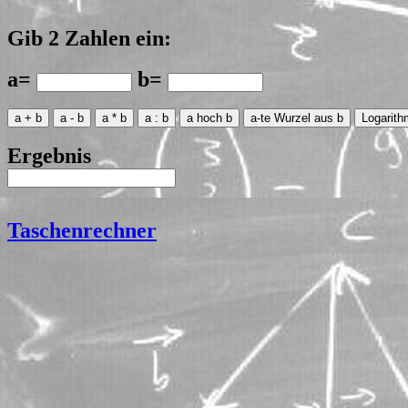
Gib 2 Zahlen ein:
a=
b=
Ergebnis
Taschenrechner